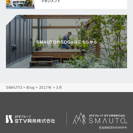
マネジメント
SMAUTO
>
Blog
>
2017年
>
3月
登録商標第6454949号