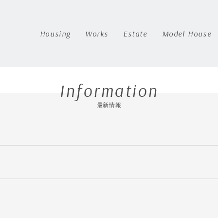
Housing
Works
Estate
Model House
Information
最新情報