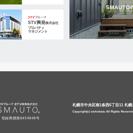
STV興発
株式会社
プロパティ
マネジメント
札幌市中央区南1条西6丁目11 札
Copyright(c) stvkohatu All Rights Reserve
登録商標第6454949号