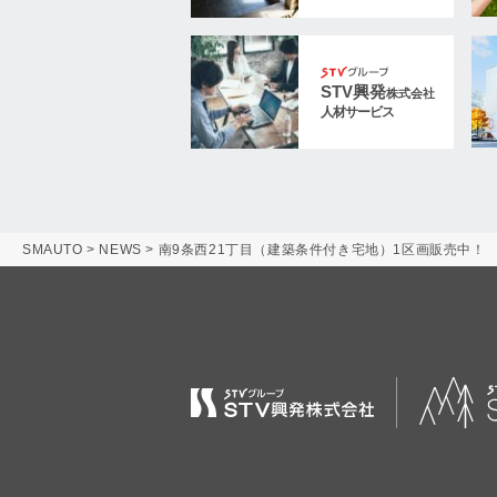
STV興発
株式会社
人材サービス
SMAUTO
>
NEWS
>
南9条西21丁目（建築条件付き宅地）1区画販売中！